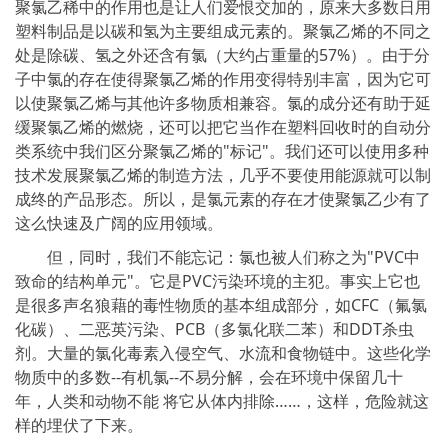
聚氯乙稀中的作用也是让人们爱恨交加的，原来大多数日用
塑料制品是以碳和氢为主要组成元素的。聚氯乙烯的不同之
处是除碳、氢之外还含有氯（大约占重量的57%）。由于分
子中氯的存在使得聚氯乙烯的作用变得特别丰富，因为它可
以使聚氯乙烯与其他许多物质相兼容。氯的成分还有助于延
缓聚氯乙烯的燃烧，还可以把它当作在塑料回收时的自动分
类系统中我们区分聚氯乙烯的"标记"。我们还可以使用多种
技术发展聚氯乙烯的制造方法，几乎不要使用能源就可以制
成终的产品形态。所以，是氯元素的存在才使聚氯乙少有了
这么快速及广阔的应用领域。
但，同时，我们不能忘记：氯也被人们称之为"PVC中
致命的结构单元"。它是PVC污染环境的主犯。事实上它也
是很多声名狼藉的毒性物质的基本组成部分，如CFC（氟氯
化碳）、二恶英污染、PCB（多氯化联二苯）和DDT杀虫
剂。大量的氯化毒素入侵空气、水流和食物链中。这些化学
物质中的多数--有机氯--不易分解，会在环境中保留几十
年，人类和动物不能 将它从体内排除……，这样，危险就这
样的埋伏了下来。