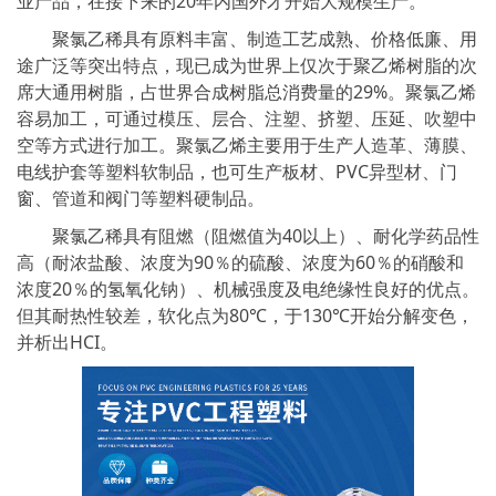
业产品，在接下来的20年内国外才开始大规模生产。
聚氯乙稀具有原料丰富、制造工艺成熟、价格低廉、用
途广泛等突出特点，现已成为世界上仅次于聚乙烯树脂的次
席大通用树脂，占世界合成树脂总消费量的29%。聚氯乙烯
容易加工，可通过模压、层合、注塑、挤塑、压延、吹塑中
空等方式进行加工。聚氯乙烯主要用于生产人造革、薄膜、
电线护套等塑料软制品，也可生产板材、PVC异型材、门
窗、管道和阀门等塑料硬制品。
聚氯乙稀具有阻燃（阻燃值为40以上）、耐化学药品性
高（耐浓盐酸、浓度为90％的硫酸、浓度为60％的硝酸和
浓度20％的氢氧化钠）、机械强度及电绝缘性良好的优点。
但其耐热性较差，软化点为80℃，于130℃开始分解变色，
并析出HCI。