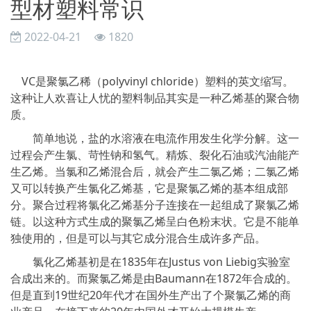
型材塑料常识
2022-04-21
1820
VC是聚氯乙稀（polyvinyl chloride）塑料的英文缩写。
这种让人欢喜让人忧的塑料制品其实是一种乙烯基的聚合物
质。
简单地说，盐的水溶液在电流作用发生化学分解。这一
过程会产生氯、苛性钠和氢气。精炼、裂化石油或汽油能产
生乙烯。当氯和乙烯混合后，就会产生二氯乙烯；二氯乙烯
又可以转换产生氯化乙烯基，它是聚氯乙烯的基本组成部
分。聚合过程将氯化乙烯基分子连接在一起组成了聚氯乙烯
链。以这种方式生成的聚氯乙烯呈白色粉末状。它是不能单
独使用的，但是可以与其它成分混合生成许多产品。
氯化乙烯基初是在1835年在Justus von Liebig实验室
合成出来的。而聚氯乙烯是由Baumann在1872年合成的。
但是直到19世纪20年代才在国外生产出了个聚氯乙烯的商